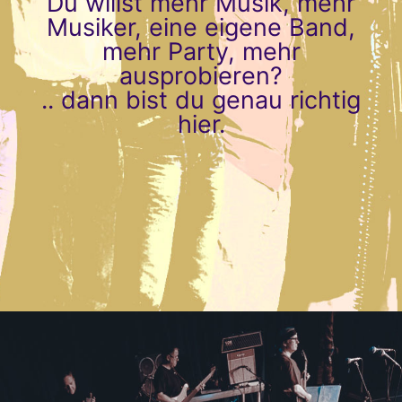
Du willst mehr Musik, mehr
Musiker, eine eigene Band,
mehr Party, mehr
ausprobieren?
.. dann bist du genau richtig
hier.