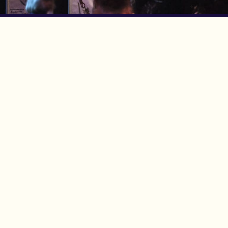
Norman Adam
Schnupperstundenanfrage
DJ Norm_N
Electro House, Tech House, Disco House, Deep House, Minimal…
Niemals festgelegt auf eine feste Richtung, wird es mit “Norm N“
definitv nicht langweilig auf dem Floor. Trotz ehrgeiziger Vorbereitung
auf seine Gig`s, verliert er das Publikum nicht aus den Augen und
passt seine Sets live auf das feiernde Partyvolk an. Somit lässt er sich
musiktechnisch in keine staubige Schublade stecken und überrascht
immer wieder aufs Neue mit absolut tanztauglicher elektronischer