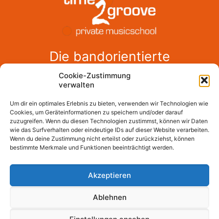
Die bandorientierte
Musikschule in Görlitz
Cookie-Zustimmung
verwalten
Du willst mehr Musik, mehr Musiker, eine
eigene Band, mehr Party, mehr
Um dir ein optimales Erlebnis zu bieten, verwenden wir Technologien wie
ausprobieren?
Cookies, um Geräteinformationen zu speichern und/oder darauf
zuzugreifen. Wenn du diesen Technologien zustimmst, können wir Daten
.. dann bist du bei uns genau richtig!
wie das Surfverhalten oder eindeutige IDs auf dieser Website verarbeiten.
Wenn du deine Zustimmung nicht erteilst oder zurückziehst, können
bestimmte Merkmale und Funktionen beeinträchtigt werden.
Akzeptieren
Impressum
Datenschutzerklaerung
Ablehnen
Thomann