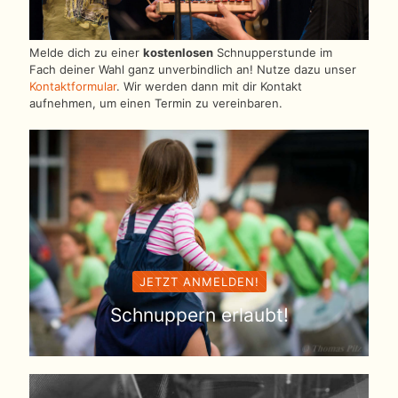
Melde dich zu einer
kostenlosen
Schnupperstunde im
Fach deiner Wahl ganz unverbindlich an! Nutze dazu unser
Kontaktformular
. Wir werden dann mit dir Kontakt
aufnehmen, um einen Termin zu vereinbaren.
JETZT ANMELDEN!
Schnuppern erlaubt!